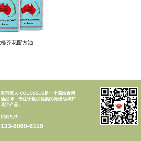
橄榄芥花配方油
皇冠巨人·COLOSSUS是一个高端食用
油品牌，专注于提供优质的橄榄油和芥
花油产品。
招商热线：
133-8060-6119